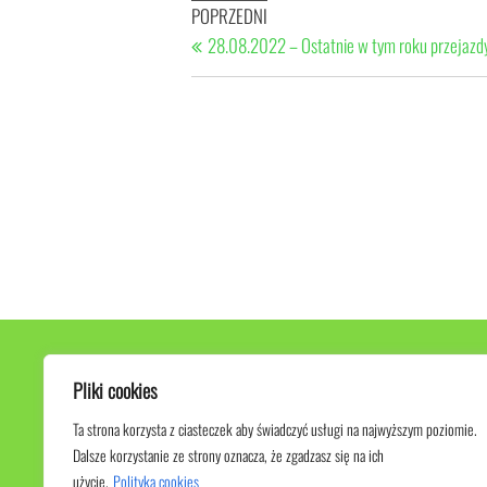
Nawigacja
Poprzedni
POPRZEDNI
wpisu
wpis
28.08.2022 – Ostatnie w tym roku przejazdy
Pliki cookies
Ta strona korzysta z ciasteczek aby świadczyć usługi na najwyższym poziomie.
Dalsze korzystanie ze strony oznacza, że zgadzasz się na ich
użycie.
Polityka cookies