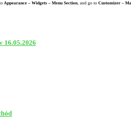
to
Appearance – Widgets – Menu Section
, and go to
Customizer – M
w 16.05.2026
chód