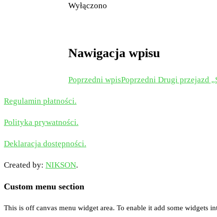
Wyłączono
Nawigacja wpisu
Poprzedni wpis
Poprzedni
Drugi przejazd „
Regulamin płatności.
Polityka prywatności.
Deklaracja dostępności.
Created by:
NIKSON
.
Custom menu section
This is off canvas menu widget area. To enable it add some widgets in