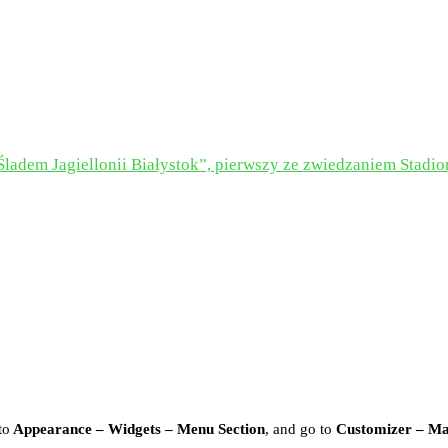
Śladem Jagiellonii Białystok”, pierwszy ze zwiedzaniem Stadi
to
Appearance – Widgets – Menu Section
, and go to
Customizer – M