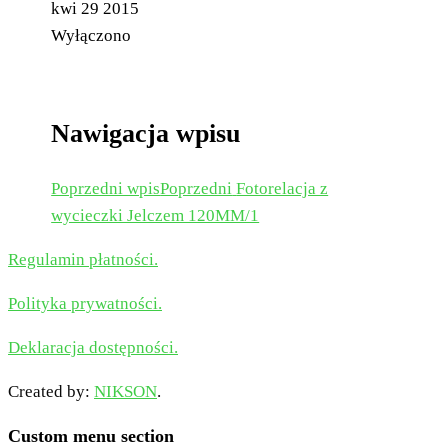
kwi
29
2015
Wyłączono
Nawigacja wpisu
Poprzedni wpis
Poprzedni
Fotorelacja z
wycieczki Jelczem 120MM/1
Regulamin płatności.
Polityka prywatności.
Deklaracja dostępności.
Created by:
NIKSON
.
Custom menu section