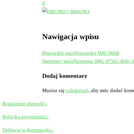
0
Nawigacja wpisu
Poprzedni wpis
Poprzedni
IMG 9608
Następny wpis
Następne
IMG 97501-806×
Dodaj komentarz
Musisz się
zalogować
, aby móc dodać kom
Regulamin płatności.
Polityka prywatności.
Deklaracja dostępności.