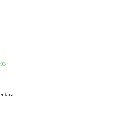
393
entarz.