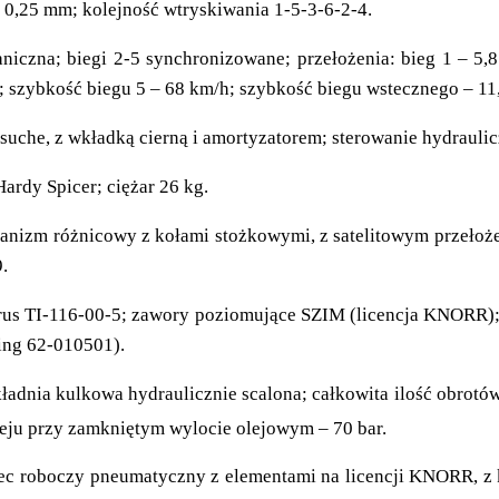
0,25 mm; kolejność wtryskiwania 1-5-3-6-2-4.
zna; biegi 2-5 synchronizowane; przełożenia: bieg 1 – 5,81,
9; szybkość biegu 5 – 68 km/h; szybkość biegu wstecznego – 11
suche, z wkładką cierną i amortyzatorem; sterowanie hydrau
rdy Spicer; ciężar 26 kg.
izm różnicowy z kołami stożkowymi, z satelitowym przełożen
.
us TI-116-00-5; zawory poziomujące SZIM (licencja KNORR);
ling 62-010501).
adnia kulkowa hydraulicznie scalona; całkowita ilość obrotów
leju przy zamkniętym wylocie olejowym – 70 bar.
 roboczy pneumatyczny z elementami na licencji KNORR, z 