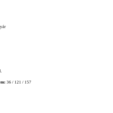
gyár
.
em:
36 / 121 / 157