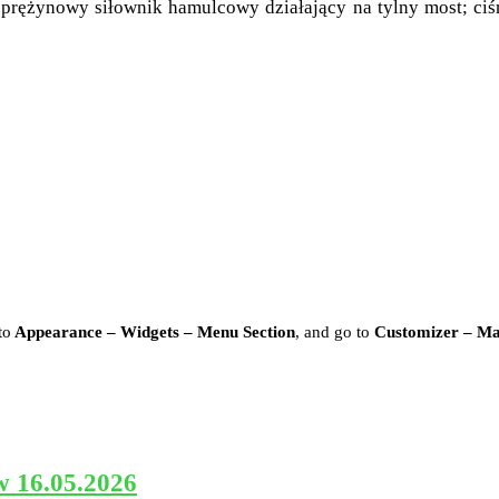
prężynowy siłownik hamulcowy działający na tylny most; ci
to
Appearance – Widgets – Menu Section
, and go to
Customizer – M
w 16.05.2026