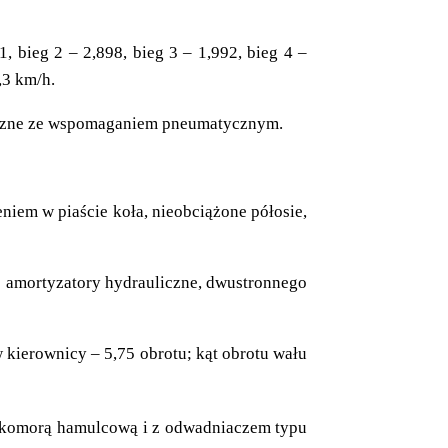
 bieg 2 – 2,898, bieg 3 – 1,992, bieg 4 –
,3 km/h.
liczne ze wspomaganiem pneumatycznym.
iem w piaście koła, nieobciążone półosie,
 amortyzatory hydrauliczne, dwustronnego
 kierownicy – 5,75 obrotu; kąt obrotu wału
komorą hamulcową i z odwadniaczem typu