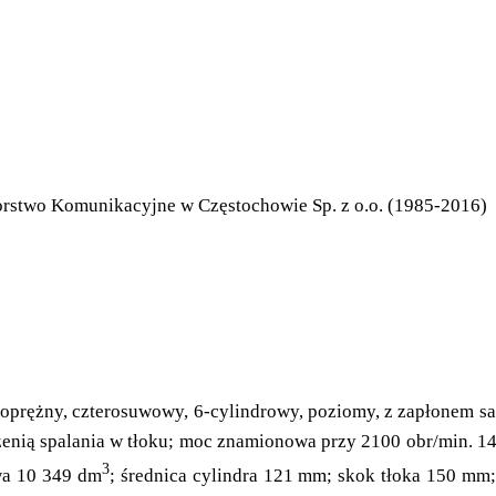
orstwo Komunikacyjne w Częstochowie Sp. z o.o. (1985-2016)
żny, czterosuwowy, 6-cylindrowy, poziomy, z zapłonem s
rzenią spalania w tłoku; moc znamionowa przy 2100 obr/min.
3
wa 10 349 dm
; średnica cylindra 121 mm; skok tłoka 150 mm;