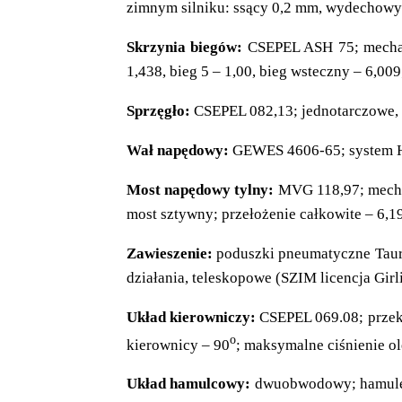
zimnym silniku: ssący 0,2 mm, wydechowy 
Skrzynia biegów:
CSEPEL ASH 75; mechanic
1,438, bieg 5 – 1,00, bieg wsteczny – 6,00
Sprzęgło:
CSEPEL 082,13; jednotarczowe, 
Wał napędowy:
GEWES 4606-65; system Ha
Most napędowy tylny:
MVG 118,97; mechan
most sztywny; przełożenie całkowite – 6,19
Zawieszenie:
poduszki pneumatyczne Taur
działania, teleskopowe (SZIM licencja Gir
Układ kierowniczy:
CSEPEL 069.08; przekł
o
kierownicy – 90
; maksymalne ciśnienie o
Układ hamulcowy:
dwuobwodowy; hamulec