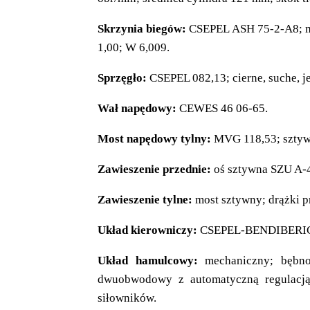
Skrzynia biegów:
CSEPEL ASH 75-2-A8; mec
1,00; W 6,009.
Sprzęgło:
CSEPEL 082,13; cierne, suche, 
Wał napędowy:
CEWES 46 06-65.
Most napędowy tylny:
MVG 118,53; sztywn
Zawieszenie przednie:
oś sztywna SZU A-4
Zawieszenie tylne:
most sztywny; drążki p
Układ kierowniczy:
CSEPEL-BENDIBERICA;
Układ hamulcowy:
mechaniczny; bębno
dwuobwodowy z automatyczną regulacją 
siłowników.