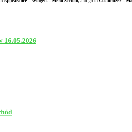
to
Appearance – Widgets – Menu Section
, and go to
Customizer – M
w 16.05.2026
chód