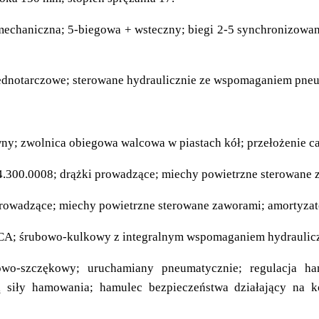
haniczna; 5-biegowa + wsteczny; biegi 2-5 synchronizowane; p
jednotarczowe; sterowane hydraulicznie ze wspomaganiem pn
y; zwolnica obiegowa walcowa w piastach kół; przełożenie ca
.300.0008; drążki prowadzące; miechy powietrzne sterowane 
rowadzące; miechy powietrzne sterowane zaworami; amortyzat
 śrubowo-kulkowy z integralnym wspomaganiem hydraulic
wo-szczękowy; uruchamiany pneumatycznie; regulacja ha
siły hamowania; hamulec bezpieczeństwa działający na k