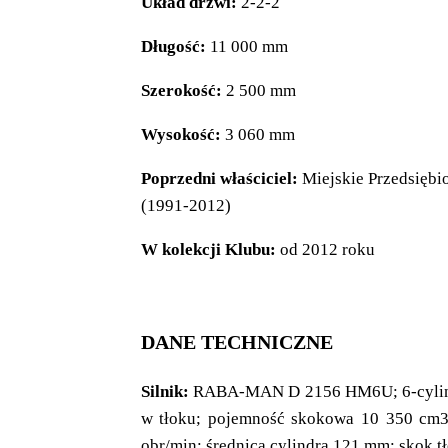
Układ drzwi:
2-2-2
Długość:
11 000 mm
Szerokość:
2 500 mm
Wysokość:
3 060 mm
Poprzedni właściciel:
Miejskie Przedsiębi
(1991-2012)
W kolekcji Klubu:
od 2012 roku
DANE TECHNICZNE
Silnik:
RABA-MAN D 2156 HM6U; 6-cylindro
w tłoku; pojemność skokowa 10 350 cm
obr/min; średnica cylindra 121 mm; skok t