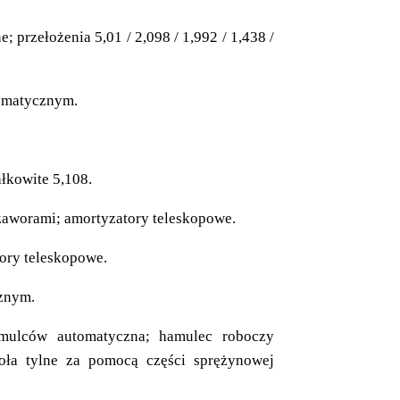
rzełożenia 5,01 / 2,098 / 1,992 / 1,438 /
eumatycznym.
łkowite 5,108.
zaworami; amortyzatory teleskopowe.
ory teleskopowe.
znym.
mulców automatyczna; hamulec roboczy
oła tylne za pomocą części sprężynowej