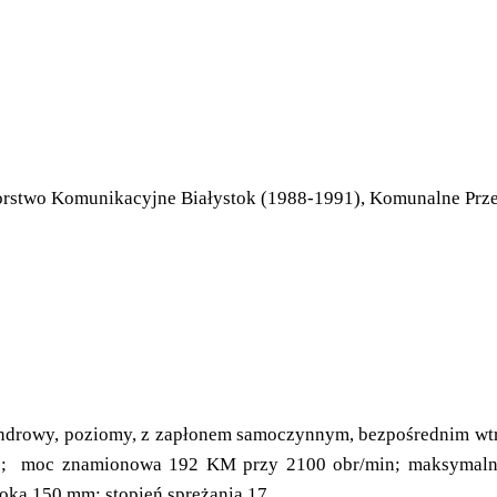
orstwo Komunikacyjne Białystok (1988-1991), Komunalne Prze
wy, poziomy, z zapłonem samoczynnym, bezpośrednim wtrysk
3; moc znamionowa 192 KM przy 2100 obr/min; maksymal
łoka 150 mm; stopień sprężania 17.