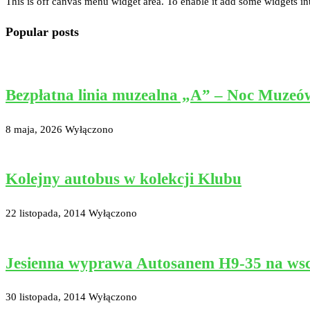
This is off canvas menu widget area. To enable it add some widgets in
Popular posts
Bezpłatna linia muzealna „A” – Noc Muzeó
8 maja, 2026
Wyłączono
Kolejny autobus w kolekcji Klubu
22 listopada, 2014
Wyłączono
Jesienna wyprawa Autosanem H9-35 na ws
30 listopada, 2014
Wyłączono