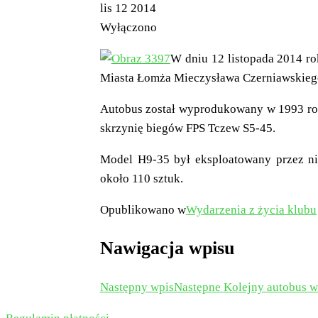
lis
12
2014
Wyłączono
W dniu 12 listopada 2014 ro
Miasta Łomża Mieczysława Czerniawskiego
Autobus został wyprodukowany w 1993 rok
skrzynię biegów FPS Tczew S5-45.
Model H9-35 był eksploatowany przez nie
około 110 sztuk.
Opublikowano w
Wydarzenia z życia klubu
Nawigacja wpisu
Następny wpis
Następne
Kolejny autobus w