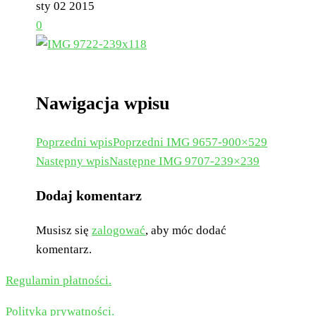
sty
02
2015
0
Nawigacja wpisu
Poprzedni wpis
Poprzedni
IMG 9657-900×529
Następny wpis
Następne
IMG 9707-239×239
Dodaj komentarz
Musisz się
zalogować
, aby móc dodać
komentarz.
Regulamin płatności.
Polityka prywatności.