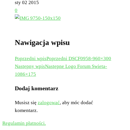
sty
02
2015
0
Nawigacja wpisu
Poprzedni wpis
Poprzedni
DSCF0958-960×300
Następny wpis
Następne
Logo Forum Swieta-
1086×175
Dodaj komentarz
Musisz się
zalogować
, aby móc dodać
komentarz.
Regulamin płatności.